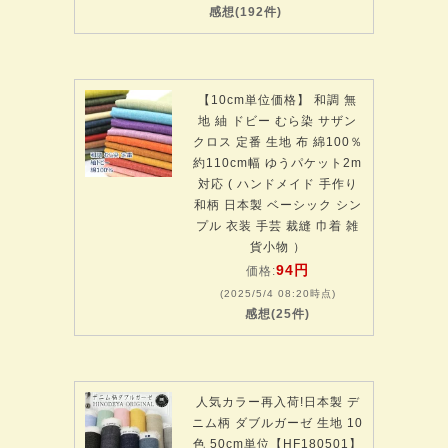
感想(192件)
【10cm単位価格】 和調 無
地 紬 ドビー むら染 サザン
クロス 定番 生地 布 綿100％
約110cm幅 ゆうパケット2m
対応 ( ハンドメイド 手作り
和柄 日本製 ベーシック シン
プル 衣装 手芸 裁縫 巾着 雑
貨小物 ）
94円
価格:
(2025/5/4 08:20時点)
感想(25件)
人気カラー再入荷!日本製 デ
ニム柄 ダブルガーゼ 生地 10
色 50cm単位【HF180501】