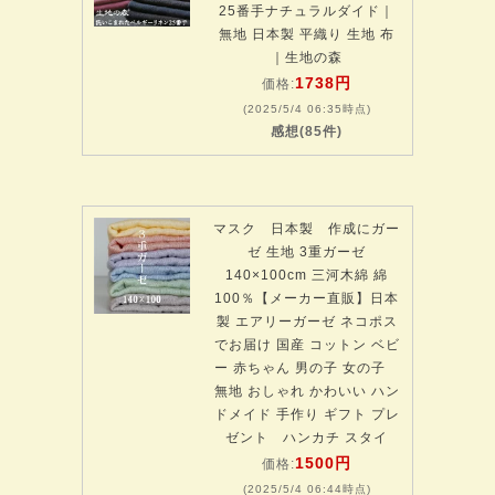
25番手ナチュラルダイド｜
無地 日本製 平織り 生地 布
｜生地の森
1738円
価格:
(2025/5/4 06:35時点)
感想(85件)
マスク 日本製 作成にガー
ゼ 生地 3重ガーゼ
140×100cm 三河木綿 綿
100％【メーカー直販】日本
製 エアリーガーゼ ネコポス
でお届け 国産 コットン ベビ
ー 赤ちゃん 男の子 女の子
無地 おしゃれ かわいい ハン
ドメイド 手作り ギフト プレ
ゼント ハンカチ スタイ
1500円
価格:
(2025/5/4 06:44時点)