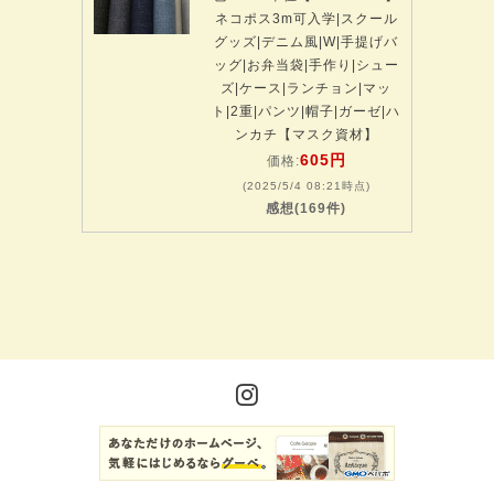
ネコポス3m可入学|スクール
グッズ|デニム風|W|手提げバ
ッグ|お弁当袋|手作り|シュー
ズ|ケース|ランチョン|マッ
ト|2重|パンツ|帽子|ガーゼ|ハ
ンカチ【マスク資材】
605円
価格:
(2025/5/4 08:21時点)
感想(169件)