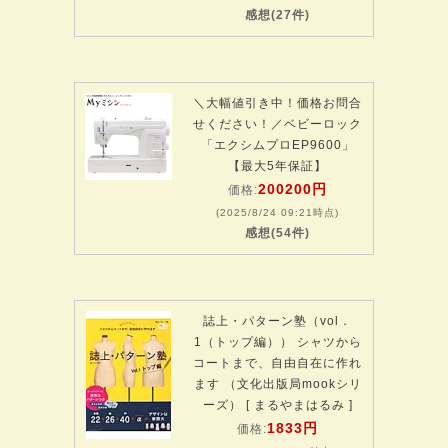
感想(27件)
＼大幅値引き中！価格お問合
せください！／ベビーロック
「エクシムプロEP9600」
【最大5年保証】
200200円
価格:
(2025/8/24 09:21時点)
感想(54件)
誌上・パターン塾（vol．
1（トップ編）） シャツから
コートまで、自由自在に作れ
ます （文化出版局mookシリ
ーズ） [ まるやまはるみ ]
1833円
価格: