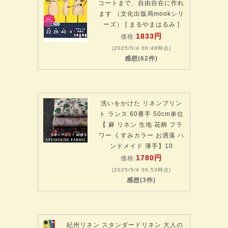
コートまで、自由自在に作れ
ます （文化出版局mookシリ
ーズ） [ まるやまはるみ ]
1833円
価格:
(2025/5/4 06:48時点)
感想(62件)
洗いをかけた リネンプリン
ト ランス 60番手 50cm単位
【 麻 リネン 生地 花柄 フラ
ワー くすみカラー お洒落 ハ
ンドメイド 薄手】10
1780円
価格:
(2025/5/4 06:53時点)
感想(3件)
紀州リネン スタンダードリネン 大人の