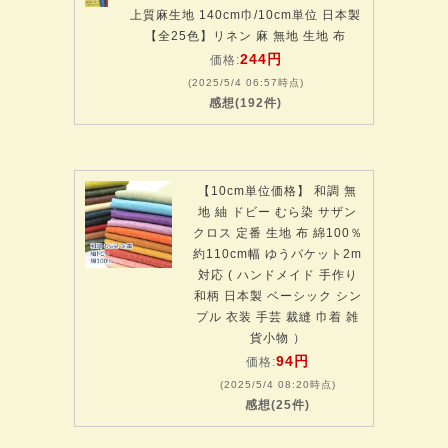
上質麻生地 140cm巾/10cm単位 日本製
【全25色】リネン 麻 無地 生地 布
244円
価格:
(2025/5/4 06:57時点)
感想(192件)
【10cm単位価格】 和調 無
地 紬 ドビー むら染 サザン
クロス 定番 生地 布 綿100％
約110cm幅 ゆうパケット2m
対応 ( ハンドメイド 手作り
和柄 日本製 ベーシック シン
プル 衣装 手芸 裁縫 巾着 雑
貨小物 ）
94円
価格:
(2025/5/4 08:20時点)
感想(25件)