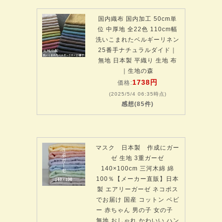
国内織布 国内加工 50cm単
位 中厚地 全22色 110cm幅
洗いこまれたベルギーリネン
25番手ナチュラルダイド｜
無地 日本製 平織り 生地 布
｜生地の森
1738円
価格:
(2025/5/4 06:35時点)
感想(85件)
マスク 日本製 作成にガー
ゼ 生地 3重ガーゼ
140×100cm 三河木綿 綿
100％【メーカー直販】日本
製 エアリーガーゼ ネコポス
でお届け 国産 コットン ベビ
ー 赤ちゃん 男の子 女の子
無地 おしゃれ かわいい ハン