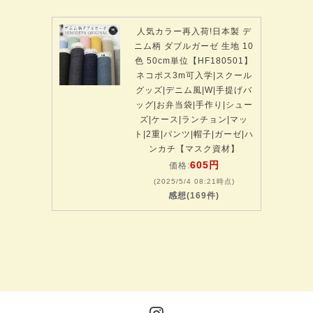
人気カラー再入荷!日本製 デ
ニム柄 ダブルガーゼ 生地 10
色 50cm単位【HF180501】
ネコポス3m可入学|スクール
グッズ|デニム風|W|手提げバ
ッグ|お弁当袋|手作り|シュー
ズ|ケース|ランチョン|マッ
ト|2重|パンツ|帽子|ガーゼ|ハ
ンカチ【マスク資材】
605円
価格:
(2025/5/4 08:21時点)
感想(169件)