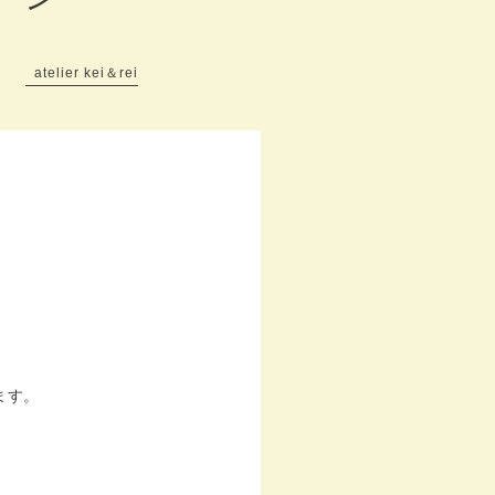
atelier kei＆rei
ます。