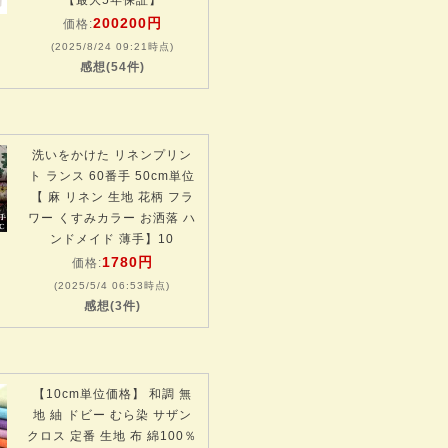
【最大5年保証】
200200円
価格:
(2025/8/24 09:21時点)
感想(54件)
洗いをかけた リネンプリン
ト ランス 60番手 50cm単位
【 麻 リネン 生地 花柄 フラ
ワー くすみカラー お洒落 ハ
ンドメイド 薄手】10
1780円
価格:
(2025/5/4 06:53時点)
感想(3件)
【10cm単位価格】 和調 無
地 紬 ドビー むら染 サザン
クロス 定番 生地 布 綿100％