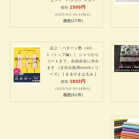
ゼント ハンカチ スタイ
1500円
価格:
(2025/5/4 06:44時点)
感想(27件)
誌上・パターン塾（vol．
1（トップ編）） シャツから
コートまで、自由自在に作れ
ます （文化出版局mookシリ
ーズ） [ まるやまはるみ ]
1833円
価格:
(2025/5/4 06:48時点)
感想(62件)