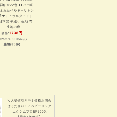
厚地 全22色 110cm幅
まれたベルギーリネン
番手ナチュラルダイド｜
日本製 平織り 生地 布
｜生地の森
1738円
価格:
025/5/4 06:35時点)
感想(85件)
＼大幅値引き中！価格お問合
せください！／ベビーロック
「エクシムプロEP9600」