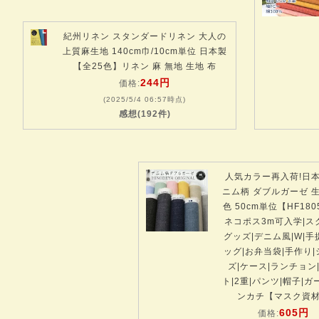
紀州リネン スタンダードリネン 大人の
上質麻生地 140cm巾/10cm単位 日本製
【全25色】リネン 麻 無地 生地 布
244円
価格:
(2025/5/4 06:57時点)
感想(192件)
人気カラー再入荷!日本
ニム柄 ダブルガーゼ 生
色 50cm単位【HF180
ネコポス3m可入学|ス
グッズ|デニム風|W|手
ッグ|お弁当袋|手作り|
ズ|ケース|ランチョン
ト|2重|パンツ|帽子|ガ
ンカチ【マスク資
605円
価格: