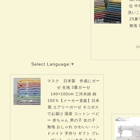
位 中
洗いこ
25
無地 
(2
Select Language
▼
マスク 日本製 作成にガー
ゼ 生地 3重ガーゼ
140×100cm 三河木綿 綿
100％【メーカー直販】日本
製 エアリーガーゼ ネコポス
でお届け 国産 コットン ベビ
ー 赤ちゃん 男の子 女の子
無地 おしゃれ かわいい ハン
ドメイド 手作り ギフト プレ