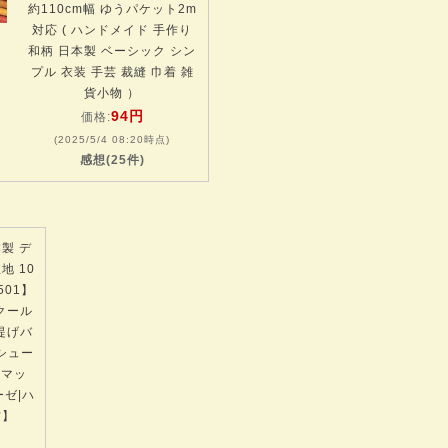
約110cm幅 ゆうパケット2m
対応 ( ハンドメイド 手作り
和柄 日本製 ベーシック シン
プル 衣装 手芸 裁縫 巾着 雑
貨小物 ）
94円
価格:
(2025/5/4 08:20時点)
感想(25件)
製 デ
地 10
501】
クール
提げバ
シュー
|マッ
ーゼ|ハ
材】