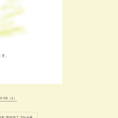
ます。
20-08（1）
布 国内加工 50cm単