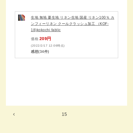
生地 無地 夏生地 リネン生地 国産 リネン100％ カ
ンフィーリネン クールクラッシュ加工 （KOF-
18)kokochi fablic
209円
価格:
(2022/2/17 12:06時点)
感想(34件)
15