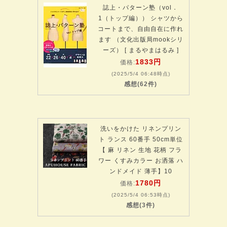
誌上・パターン塾（vol．
1（トップ編）） シャツから
コートまで、自由自在に作れ
ます （文化出版局mookシリ
ーズ） [ まるやまはるみ ]
1833円
価格:
(2025/5/4 06:48時点)
感想(62件)
洗いをかけた リネンプリン
ト ランス 60番手 50cm単位
【 麻 リネン 生地 花柄 フラ
ワー くすみカラー お洒落 ハ
ンドメイド 薄手】10
1780円
価格:
(2025/5/4 06:53時点)
感想(3件)