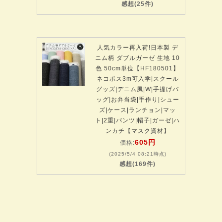
感想(25件)
人気カラー再入荷!日本製 デ
ニム柄 ダブルガーゼ 生地 10
色 50cm単位【HF180501】
ネコポス3m可入学|スクール
グッズ|デニム風|W|手提げバ
ッグ|お弁当袋|手作り|シュー
ズ|ケース|ランチョン|マッ
ト|2重|パンツ|帽子|ガーゼ|ハ
ンカチ【マスク資材】
605円
価格:
(2025/5/4 08:21時点)
感想(169件)