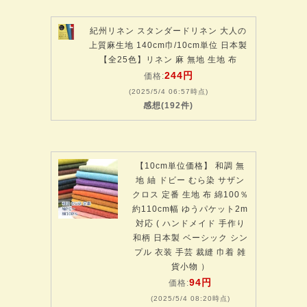
紀州リネン スタンダードリネン 大人の
上質麻生地 140cm巾/10cm単位 日本製
【全25色】リネン 麻 無地 生地 布
244円
価格:
(2025/5/4 06:57時点)
感想(192件)
【10cm単位価格】 和調 無
地 紬 ドビー むら染 サザン
クロス 定番 生地 布 綿100％
約110cm幅 ゆうパケット2m
対応 ( ハンドメイド 手作り
和柄 日本製 ベーシック シン
プル 衣装 手芸 裁縫 巾着 雑
貨小物 ）
94円
価格:
(2025/5/4 08:20時点)