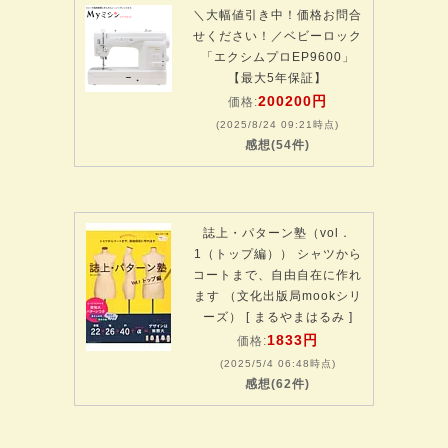
＼大幅値引き中！価格お問合
せください！／ベビーロック
「エクシムプロEP9600」
【最大5年保証】
200200円
価格:
(2025/8/24 09:21時点)
感想(54件)
誌上・パターン塾（vol．
1（トップ編）） シャツから
コートまで、自由自在に作れ
ます （文化出版局mookシリ
ーズ） [ まるやまはるみ ]
1833円
価格:
(2025/5/4 06:48時点)
感想(62件)