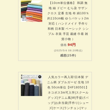
【10cm単位価格】 和調 無
地 紬 ドビー むら染 サザン
クロス 定番 生地 布 綿100％
約110cm幅 ゆうパケット2m
対応 ( ハンドメイド 手作り
和柄 日本製 ベーシック シン
プル 衣装 手芸 裁縫 巾着 雑
貨小物 ）
94円
価格:
(2025/5/4 08:20時点)
感想(25件)
人気カラー再入荷!日本製 デ
ニム柄 ダブルガーゼ 生地 10
色 50cm単位【HF180501】
ネコポス3m可入学|スクール
グッズ|デニム風|W|手提げバ
ッグ|お弁当袋|手作り|シュー
ズ|ケース|ランチョン|マッ