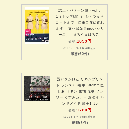
誌上・パターン塾（vol．
1（トップ編）） シャツから
コートまで、自由自在に作れ
ます （文化出版局mookシリ
ーズ） [ まるやまはるみ ]
1833円
価格:
(2025/5/4 06:48時点)
感想(62件)
洗いをかけた リネンプリン
ト ランス 60番手 50cm単位
【 麻 リネン 生地 花柄 フラ
ワー くすみカラー お洒落 ハ
ンドメイド 薄手】10
1780円
価格:
(2025/5/4 06:53時点)
感想(3件)