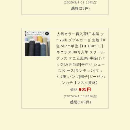
(2025/5/4 08:20時点)
感想(25件)
人気カラー再入荷!日本製 デ
ニム柄 ダブルガーゼ 生地 10
色 50cm単位【HF180501】
ネコポス3m可入学|スクール
グッズ|デニム風|W|手提げバ
ッグ|お弁当袋|手作り|シュー
ズ|ケース|ランチョン|マッ
ト|2重|パンツ|帽子|ガーゼ|ハ
ンカチ【マスク資材】
605円
価格:
(2025/5/4 08:21時点)
感想(169件)