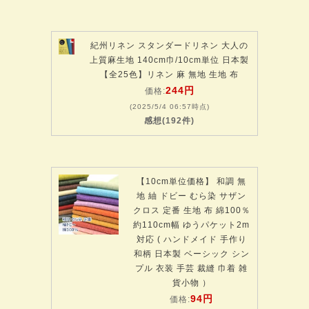
紀州リネン スタンダードリネン 大人の
上質麻生地 140cm巾/10cm単位 日本製
【全25色】リネン 麻 無地 生地 布
244円
価格:
(2025/5/4 06:57時点)
感想(192件)
【10cm単位価格】 和調 無
地 紬 ドビー むら染 サザン
クロス 定番 生地 布 綿100％
約110cm幅 ゆうパケット2m
対応 ( ハンドメイド 手作り
和柄 日本製 ベーシック シン
プル 衣装 手芸 裁縫 巾着 雑
貨小物 ）
94円
価格: