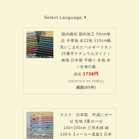
Select Language
▼
国内織布 国内加工 50cm単
位 中厚地 全22色 110cm幅
洗いこまれたベルギーリネン
25番手ナチュラルダイド｜
無地 日本製 平織り 生地 布
｜生地の森
1738円
価格:
(2025/5/4 06:35時点)
感想(85件)
マスク 日本製 作成にガー
ゼ 生地 3重ガーゼ
140×100cm 三河木綿 綿
100％【メーカー直販】日本