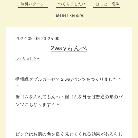
無料パターン✨
つくりました✂
ほっと一息🍵
atelier kei＆rei
2022-09-08 23:25:00
2wayもんぺ
つくりました✂
播州織ダブルガーゼで２wayパンツをつくりました＾
＾
裾ゴムを入れてもんぺ・裾ゴムを外せば普通の形のパ
ンツにもなります＾＾
ピンクはお肌の色を良く見せてくれる効果があるらし