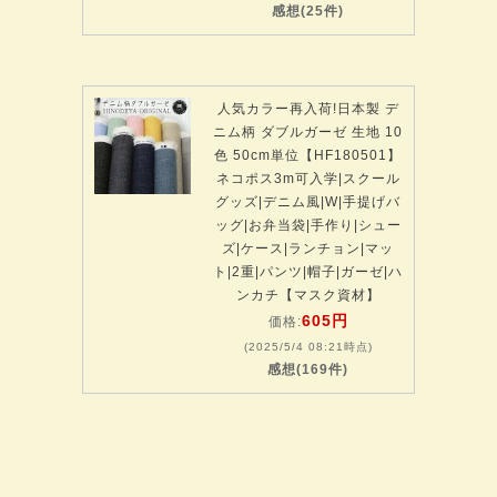
感想(25件)
人気カラー再入荷!日本製 デ
ニム柄 ダブルガーゼ 生地 10
色 50cm単位【HF180501】
ネコポス3m可入学|スクール
グッズ|デニム風|W|手提げバ
ッグ|お弁当袋|手作り|シュー
ズ|ケース|ランチョン|マッ
ト|2重|パンツ|帽子|ガーゼ|ハ
ンカチ【マスク資材】
605円
価格:
(2025/5/4 08:21時点)
感想(169件)