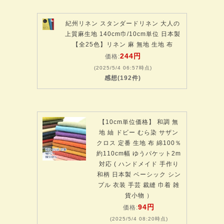
紀州リネン スタンダードリネン 大人の
上質麻生地 140cm巾/10cm単位 日本製
【全25色】リネン 麻 無地 生地 布
244円
価格:
(2025/5/4 06:57時点)
感想(192件)
【10cm単位価格】 和調 無
地 紬 ドビー むら染 サザン
クロス 定番 生地 布 綿100％
約110cm幅 ゆうパケット2m
対応 ( ハンドメイド 手作り
和柄 日本製 ベーシック シン
プル 衣装 手芸 裁縫 巾着 雑
貨小物 ）
94円
価格:
(2025/5/4 08:20時点)