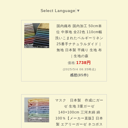
Select Language
▼
国内織布 国内加工 50cm単
位 中厚地 全22色 110cm幅
洗いこまれたベルギーリネン
25番手ナチュラルダイド｜
無地 日本製 平織り 生地 布
｜生地の森
1738円
価格:
(2025/5/4 06:35時点)
感想(85件)
マスク 日本製 作成にガー
ゼ 生地 3重ガーゼ
140×100cm 三河木綿 綿
100％【メーカー直販】日本
製 エアリーガーゼ ネコポス