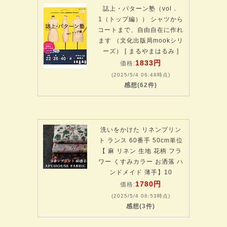
誌上・パターン塾（vol．
1（トップ編）） シャツから
コートまで、自由自在に作れ
ます （文化出版局mookシリ
ーズ） [ まるやまはるみ ]
1833円
価格:
(2025/5/4 06:48時点)
感想(62件)
洗いをかけた リネンプリン
ト ランス 60番手 50cm単位
【 麻 リネン 生地 花柄 フラ
ワー くすみカラー お洒落 ハ
ンドメイド 薄手】10
1780円
価格:
(2025/5/4 06:53時点)
感想(3件)